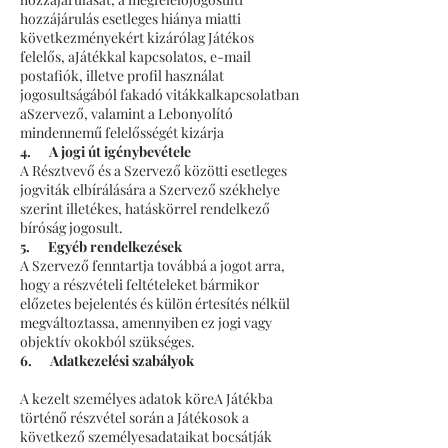
hozzájárulás esetleges hiánya miatti
következményekért kizárólag Játékos
felelős, aJátékkal kapcsolatos, e-mail
postafiók, illetve profil használat
jogosultságából fakadó vitákkalkapcsolatban
aSzervező, valamint a Lebonyolító
mindennemű felelősségét kizárja
4. A jogi út igénybevétele
A Résztvevő és a Szervező közötti esetleges
jogviták elbírálására a Szervező székhelye
szerint illetékes, hatáskörrel rendelkező
bíróság jogosult.
5. Egyéb rendelkezések
A Szervező fenntartja továbbá a jogot arra,
hogy a részvételi feltételeket bármikor
előzetes bejelentés és külön értesítés nélkül
megváltoztassa, amennyiben ez jogi vagy
objektív okokból szükséges.
6. Adatkezelési szabályok
A kezelt személyes adatok köreA Játékba
történő részvétel során a Játékosok a
következő személyesadataikat bocsátják