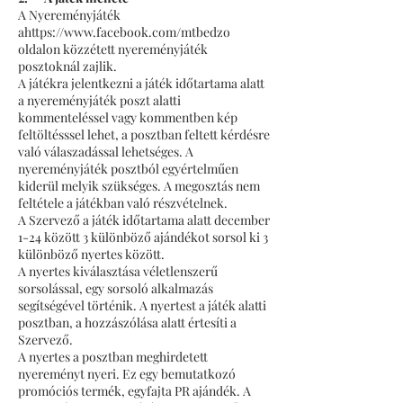
A Nyereményjáték
a
https://www.facebook.com/mtbedzo
oldalon közzétett nyereményjáték
posztoknál zajlik.
A játékra jelentkezni a játék időtartama alatt
a nyereményjáték poszt alatti
kommenteléssel vagy kommentben kép
feltöltésssel lehet, a posztban feltett kérdésre
való válaszadással lehetséges. A
nyereményjáték posztból egyértelműen
kiderül melyik szükséges. A megosztás nem
feltétele a játékban való részvételnek.
A Szervező a játék időtartama alatt december
1-24 között 3 különböző ajándékot sorsol ki 3
különböző nyertes között.
A nyertes kiválasztása véletlenszerű
sorsolással, egy sorsoló alkalmazás
segítségével történik. A nyertest a játék alatti
posztban, a hozzászólása alatt értesíti a
Szervező.
A nyertes a posztban meghirdetett
nyereményt nyeri. Ez egy bemutatkozó
promóciós termék, egyfajta PR ajándék. A