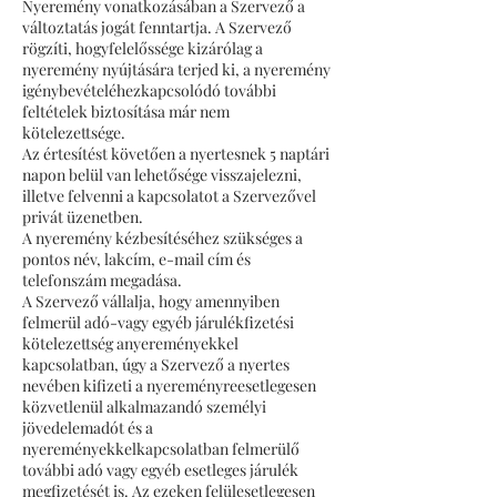
Nyeremény vonatkozásában a Szervező a
változtatás jogát fenntartja. A Szervező
rögzíti, hogyfelelőssége kizárólag a
nyeremény nyújtására terjed ki, a nyeremény
igénybevételéhezkapcsolódó további
feltételek biztosítása már nem
kötelezettsége.
Az értesítést követően a nyertesnek 5 naptári
napon belül van lehetősége visszajelezni,
illetve felvenni a kapcsolatot a Szervezővel
privát üzenetben.
A nyeremény kézbesítéséhez szükséges a
pontos név, lakcím, e-mail cím és
telefonszám megadása.
A Szervező vállalja, hogy amennyiben
felmerül adó-vagy egyéb járulékfizetési
kötelezettség anyereményekkel
kapcsolatban, úgy a Szervező a nyertes
nevében kifizeti a nyereményreesetlegesen
közvetlenül alkalmazandó személyi
jövedelemadót és a
nyereményekkelkapcsolatban felmerülő
további adó vagy egyéb esetleges járulék
megfizetését is. Az ezeken felülesetlegesen