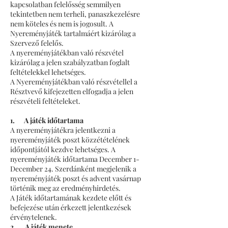
kapcsolatban felelősség semmilyen
tekintetben nem terheli, panaszkezelésre
nem köteles és nem is jogosult. A
Nyereményjáték tartalmáért kizárólag a
Szervező felelős.
A nyereményjátékban való részvétel
kizárólag a jelen szabályzatban foglalt
feltételekkel lehetséges.
A Nyereményjátékban való részvétellel a
Résztvevő kifejezetten elfogadja a jelen
részvételi feltételeket.
1. A játék időtartama
A nyereményjátékra jelentkezni a
nyereményjáték poszt közzétételének
időpontjától kezdve lehetséges. A
nyereményjáték időtartama December 1-
December 24. Szerdánként megjelenik a
nyereményjáték poszt és advent vasárnap
történik meg az eredményhirdetés.
A Játék időtartamának kezdete előtt és
befejezése után érkezett jelentkezések
érvénytelenek.
2. A játék menete