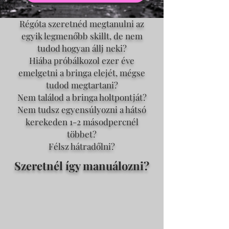
Régóta szeretnéd megtanulni az
egyik legmenőbb skillt, de nem
tudod hogyan állj neki?
Hiába próbálkozol ezer éve
emelgetni a bringa elejét, mégse
tudod megtartani?
Nem találod a bringa holtpontját?
Nem tudsz egyensúlyozni a hátsó
kerekeden 1-2 másodpercnél
többet?
Félsz hátradőlni?
Szeretnél így manuálozni?