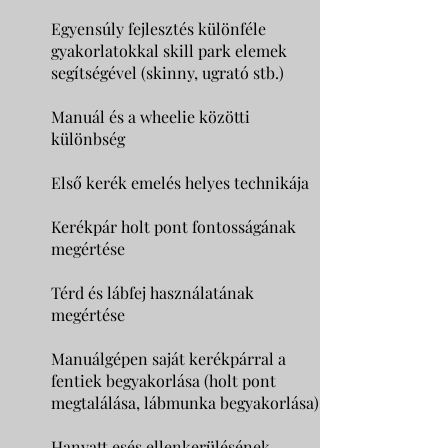
Egyensúly fejlesztés különféle
gyakorlatokkal skill park elemek
segítségével (skinny, ugrató stb.)
Manuál és a wheelie közötti
különbség
Első kerék emelés helyes technikája
Kerékpár holt pont fontosságának
megértése
Térd és lábfej használatának
megértése
Manuálgépen saját kerékpárral a
fentiek begyakorlása (holt pont
megtalálása, lábmunka begyakorlása)
Hanyatt esés ellenkerülésének