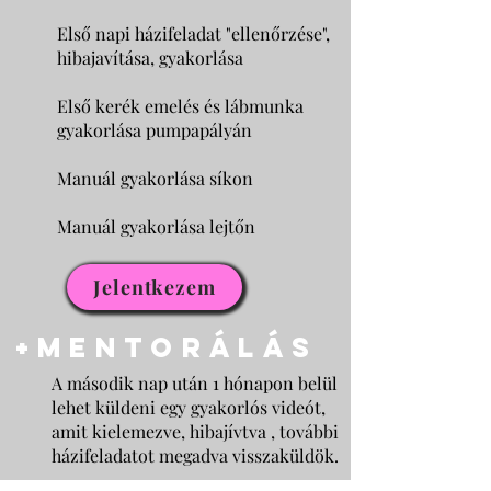
Első napi házifeladat "ellenőrzése",
hibajavítása, gyakorlása
Első kerék emelés és lábmunka
gyakorlása pumpapályán
Manuál gyakorlása síkon
Manuál gyakorlása lejtőn
Jelentkezem
+mentorálás
A második nap után 1 hónapon belül
lehet küldeni egy gyakorlós videót,
amit kielemezve, hibajívtva , további
házifeladatot megadva visszaküldök.