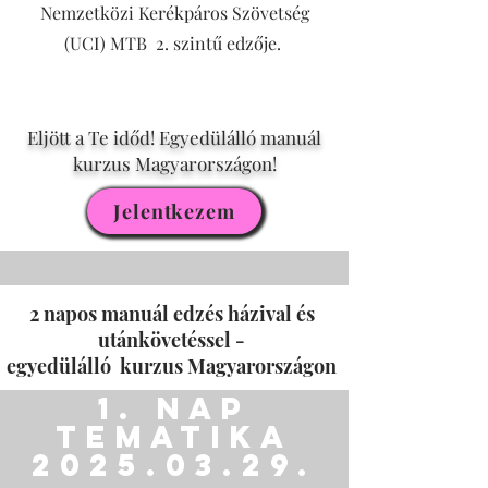
Nemzetközi Kerékpáros Szövetség
(UCI) MTB 2. szintű edzője.
Eljött a Te időd! Egyedülálló manuál
kurzus Magyarországon!
Jelentkezem
2 napos manuál edzés házival és
utánkövetéssel -
egyedülálló kurzus Magyarországon
1. nap
Tematika
2025.03.29.